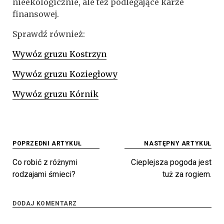
nieekologicznie, ale też podlegające karze
finansowej.
Sprawdź również:
Wywóz gruzu Kostrzyn
Wywóz gruzu Koziegłowy
Wywóz gruzu Kórnik
Nawigacja
POPRZEDNI ARTYKUŁ
NASTĘPNY ARTYKUŁ
wpisu
Co robić z różnymi
Cieplejsza pogoda jest
rodzajami śmieci?
tuż za rogiem.
DODAJ KOMENTARZ