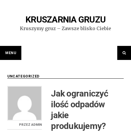
Przejdź
do
treści
KRUSZARNIA GRUZU
Kruszymy gruz – Zawsze blisko Ciebie
MENU
UNCATEGORIZED
Jak ograniczyć
ilość odpadów
jakie
produkujemy?
PRZEZ
ADMIN